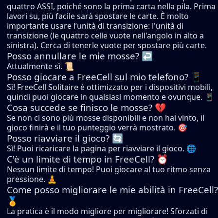
quattro ASSI, poiché sono la prima carta nella pila. Prima 
lavori su, più facile sarà spostare le carte. È molto
importante usare l’unità di transizione: l'unità di
transizione (le quattro celle vuote nell'angolo in alto a
sinistra). Cerca di tenerle vuote per spostare più carte.
Posso annullare le mie mosse? ↩️
Attualmente sì. 📜
Posso giocare a FreeCell sul mio telefono? 📱
Sì! FreeCell Solitaire è ottimizzato per i dispositivi mobili,
quindi puoi giocare in qualsiasi momento e ovunque. 📱
Cosa succede se finisco le mosse? 💔
Se non ci sono più mosse disponibili e non hai vinto, il
gioco finirà e il tuo punteggio verrà mostrato. 🎯
Posso riavviare il gioco? 🔄
Sì! Puoi ricaricare la pagina per riavviare il gioco. 🌐
C'è un limite di tempo in FreeCell? ⏰
Nessun limite di tempo! Puoi giocare al tuo ritmo senza
pressione. 🧘
Come posso migliorare le mie abilità in FreeCell?
🏅
La pratica è il modo migliore per migliorare! Sforzati di