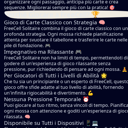
organizzare ogni passaggio, anticipa più carte e crea
sequenze. Migliorerai sempre più con la pratica! 🎯
Perché Giocare a FreeCell? 🏆
Gioco di Carte Classico con Strategia 🧠
FreeCell Solitaire combina il gioco di carte classico con u
profonda strategia. Ogni mossa richiede pianificazione
attenta per svuotare il tabellone e trasferire le carte nelle
pile di fondazione. 🎮
Impegnativo ma Rilassante 🎮
FreeCell Solitaire non ha limiti di tempo, permettendoti di
godere di un'esperienza di gioco rilassante senza
pressione, pur richiedendo di pensare ad ogni mossa. 🧘
Per Giocatori di Tutti i Livelli di Abilità 🌟
Che tu sia un principiante o un esperto di FreeCell, quest
gioco offre sfide adatte al tuo livello di abilità, fornendo
un'infinita rigiocabilità e divertimento. 💪
Nessuna Pressione Temporale ⏰
Puoi giocare al tuo ritmo, senza vincoli di tempo. Pianific
ogni mossa con attenzione e goditi un'esperienza di gioc
rilassata. 🧠
Disponibile su Tutti i Dispositivi 📱💻