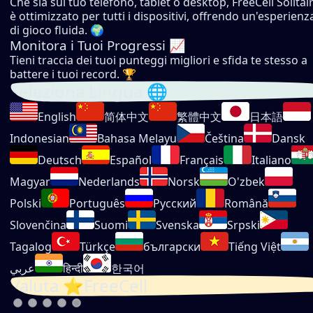
Che sia sul tuo telefono, tablet o desktop, FreeCell Solitai
è ottimizzato per tutti i dispositivi, offrendo un'esperienz
di gioco fluida. 🌍
Monitora i Tuoi Progressi 📈
Tieni traccia dei tuoi punteggi migliori e sfida te stesso a
battere i tuoi record. 🏆
Seleziona Lingua 🌐
English
简体中文
繁體中文
日本語
Indonesian
Bahasa Melayu
Čeština
Dansk
Deutsch
Español
Français
Italiano
Magyar
Nederlands
Norsk
O'zbek
Polski
Português
Русский
Română
Slovenčina
Suomi
Svenska
Srpski
Tagalog
Türkçe
български
Tiếng Việt
عربي
हिन्दी
한국어
Valuta ⭐FreeCell