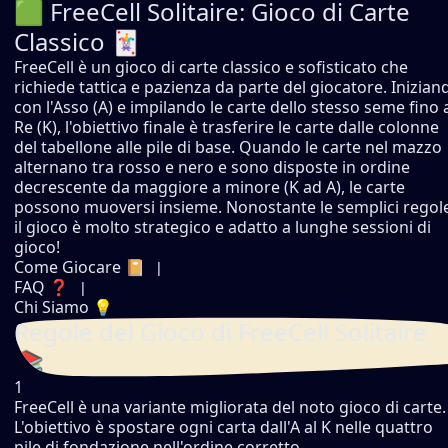
🟩 FreeCell Solitaire: Gioco di Carte
Classico 🃏
FreeCell è un gioco di carte classico e sofisticato che
richiede tattica e pazienza da parte del giocatore. Inizian
con l'Asso (A) e impilando le carte dello stesso seme fino 
Re (K), l'obiettivo finale è trasferire le carte dalle colonne
del tabellone alle pile di base. Quando le carte nel mazzo
alternano tra rosso e nero e sono disposte in ordine
decrescente da maggiore a minore (K ad A), le carte
possono muoversi insieme. Nonostante le semplici regol
il gioco è molto strategico e adatto a lunghe sessioni di
gioco!
Come Giocare 📔
FAQ ❓
Chi Siamo 💡
Regole del Gioco di FreeCell Solitaire
📚
1
FreeCell è una variante migliorata del noto gioco di carte.
L'obiettivo è spostare ogni carta dall'A al K nelle quattro
pile di fondazione nell'ordine corretto.