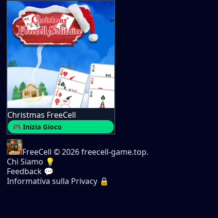
Christmas FreeCell
🎮 Inizia Gioco
FreeCell
© 2026 freecell-game.top.
Chi Siamo 💡
Feedback 💬
Informativa sulla Privacy 🔒