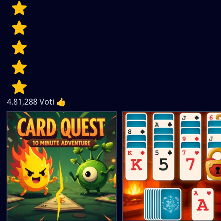
4.8
1,288
Voti 👍