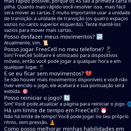
mais rápido possível, porque os ÁS são a primeira carta 
pilha. Quanto mais rápido você resolver isso, mais fácil
será mover as cartas. É muito importante usar a unidade
de transição: a unidade de transição (os quatro espaços
vazios no canto superior esquerdo). Tente mantê-los
vazios para mover mais cartas.
Posso desfazer meus movimentos? ↩️
Atualmente, sim. 📜
Posso jogar FreeCell no meu telefone? 📱
Sim! FreeCell Solitaire é otimizado para dispositivos
móveis, então você pode jogar a qualquer hora e em
qualquer lugar. 📱
E se eu ficar sem movimentos? 💔
Se não houver mais movimentos disponíveis e você não
tiver vencido o jogo, ele acabará e sua pontuação será
exibida. 🎯
Posso reiniciar o jogo? 🔄
Sim! Você pode atualizar a página para reiniciar o jogo. 
Há um limite de tempo em FreeCell? ⏰
Não há limite de tempo! Você pode jogar no seu próprio
ritmo, sem pressão. 🧘
Como posso melhorar minhas habilidades em