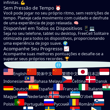
infinitas. 💪
Sem Pressão de Tempo ⏰
Você pode jogar no seu próprio ritmo, sem restrições de
tempo. Planeje cada movimento com cuidado e desfrute
de uma experiência de jogo relaxada. 🧠
Disponível em Todos os Dispositivos 📱💻
Seja no seu telefone, tablet ou desktop, FreeCell Solitaire
otimizado para todos os dispositivos, proporcionando
uma experiência de jogo suave. 🌍
Acompanhe Seu Progresso 📈
Acompanhe suas melhores pontuações e desafie-se a
superar seus próprios recordes. 🏆
Selecionar Idioma 🌐
English
简体中文
繁體中文
日本語
Indonesian
Bahasa Melayu
Čeština
Dansk
Deutsch
Español
Français
Italiano
Magyar
Nederlands
Norsk
O'zbek
Polski
Português
Русский
Română