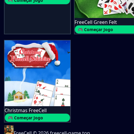
🎮 Começar Jogo
FreeCell Green Felt
🎮 Começar Jogo
Christmas FreeCell
🎮 Começar Jogo
FreeCell
© 2026 freecell-game.top.