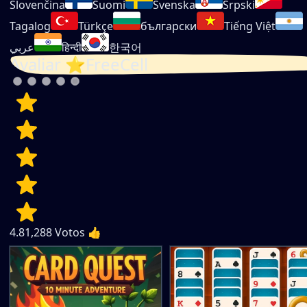
Slovenčina
Suomi
Svenska
Srpski
Tagalog
Türkçe
български
Tiếng Việt
عربي
हिन्दी
한국어
Avaliar ⭐FreeCell
4.8
1,288
Votos 👍