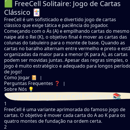
🟩 FreeCell Solitaire: Jogo de Cartas
Clássico 🃏
FreeCell é um sofisticado e divertido jogo de cartas
clássico que exige tática e paciência do jogador.
Começando com o Ás (A) e empilhando cartas do mesmo
naipe até o Rei (K), o objetivo final é mover as cartas das
colunas do tabuleiro para o monte de base. Quando as
cartas no baralho alternam entre vermelho e preto e est
organizadas da maior para a menor (K para A), as cartas
podem ser movidas juntas. Apesar das regras simples, o
jogo é muito estratégico e adequado para longos períod
de jogo!
Como Jogar 📔
Perguntas Frequentes ❓
Sobre Nós 💡
Regras do Jogo FreeCell Solitaire 📚
1
FreeCell é uma variante aprimorada do famoso jogo de
cartas. O objetivo é mover cada carta do A ao K para os
quatro montes de fundação na ordem certa.
2