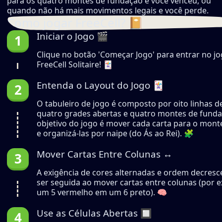
para os quatro montes de fundação e você venceu, ou
quando não há mais movimentos legais e você perde.
Como jogar FreeCell? 📔
Iniciar o Jogo 🎬
Clique no botão 'Começar Jogo' para entrar no j
FreeCell Solitaire! 🃏
Entenda o Layout do Jogo 🃏
O tabuleiro de jogo é composto por oito linhas de
quatro grades abertas e quatro montes de funda
objetivo do jogo é mover cada carta para o monte
e organizá-las por naipe (do Ás ao Rei). 🧩
Mover Cartas Entre Colunas ↔️
A exigência de cores alternadas e ordem decresc
ser seguida ao mover cartas entre colunas (por 
um 5 vermelho em um 6 preto). 🧠
Use as Células Abertas 🔲