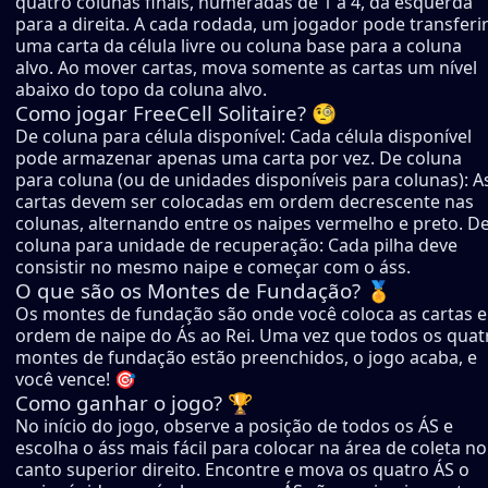
quatro colunas finais, numeradas de 1 a 4, da esquerda
para a direita. A cada rodada, um jogador pode transferi
uma carta da célula livre ou coluna base para a coluna
alvo. Ao mover cartas, mova somente as cartas um nível
abaixo do topo da coluna alvo.
Como jogar FreeCell Solitaire? 🧐
De coluna para célula disponível: Cada célula disponível
pode armazenar apenas uma carta por vez. De coluna
para coluna (ou de unidades disponíveis para colunas): A
cartas devem ser colocadas em ordem decrescente nas
colunas, alternando entre os naipes vermelho e preto. D
coluna para unidade de recuperação: Cada pilha deve
consistir no mesmo naipe e começar com o áss.
O que são os Montes de Fundação? 🏅
Os montes de fundação são onde você coloca as cartas 
ordem de naipe do Ás ao Rei. Uma vez que todos os quat
montes de fundação estão preenchidos, o jogo acaba, e
você vence! 🎯
Como ganhar o jogo? 🏆
No início do jogo, observe a posição de todos os ÁS e
escolha o áss mais fácil para colocar na área de coleta no
canto superior direito. Encontre e mova os quatro ÁS o