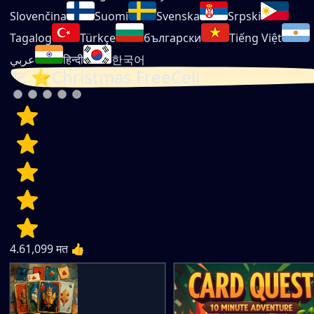
Slovenčina
Suomi
Svenska
Srpski
Tagalog
Türkçe
български
Tiếng Việt
عربي
हिन्दी
한국어
रेट ⭐Christmas FreeCell
4.6
1,099
मत 👍