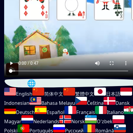
भाषा चुनें 🌐
English
简体中文
繁體中文
日本語
Indonesian
Bahasa Melayu
Čeština
Dansk
Deutsch
Español
Français
Italiano
Magyar
Nederlands
Norsk
O'zbek
Polski
Português
Русский
Română