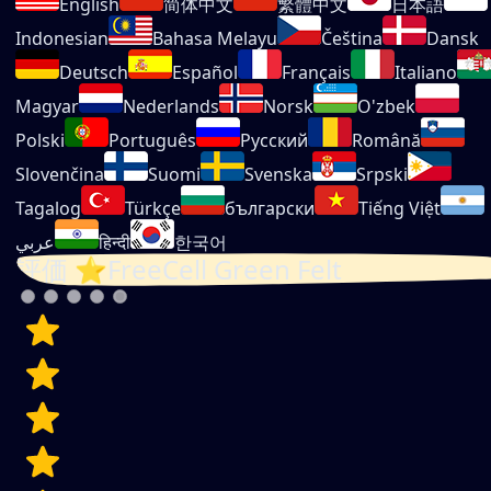
English
简体中文
繁體中文
日本語
Indonesian
Bahasa Melayu
Čeština
Dansk
Deutsch
Español
Français
Italiano
Magyar
Nederlands
Norsk
O'zbek
Polski
Português
Русский
Română
Slovenčina
Suomi
Svenska
Srpski
Tagalog
Türkçe
български
Tiếng Việt
عربي
हिन्दी
한국어
評価 ⭐FreeCell Green Felt