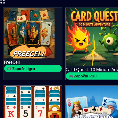
FreeCell
🎮 Započni igru
🎮 Započni igru