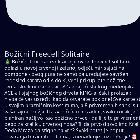
Božićni Freecell Solitaire
🎄 Božićni limitirani solitaire je ovde! Freecell Solitaire
dolazi u novoj crvenoj i zelenoj odjeći, mirisajući na
bombone - ovog puta ne samo da uređujete savršen
redosled karata od A do K, već i prikupljate božićne
tematske limitirane karte! Gledajući slatkog medenjaka
ACE-a i sjajnog božićnog drveta KING-a, čak i prolazak
nivoa će vas usrećiti kao da otvarate poklone! Sve karte s
u svojim prazničnim kostimima, a 8 privremenih sanki su
vaša tajna oružja! Uz zvončiće u pozadini, svaki korak je
planiran pažljivo kao božićno drvce - da li je to privremeni
depo za kraljicu crvenog nosa? Ili da prvo dozvolimo Kral
Deda Mraza da stigne na vrh? Svaki potez je poput
otvaranja božićnih poklona, iznenađenje i uzbuđenje! 🎅