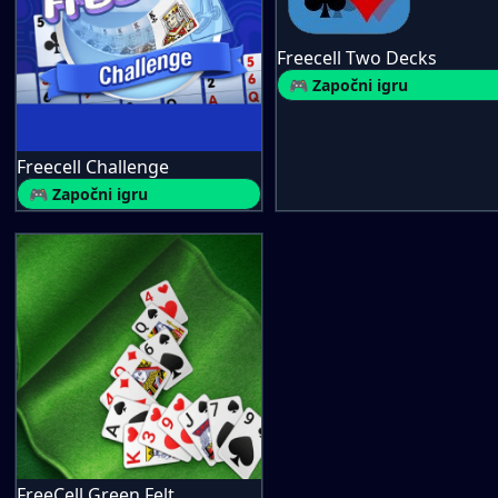
Freecell Two Decks
🎮 Započni igru
Freecell Challenge
🎮 Započni igru
FreeCell Green Felt