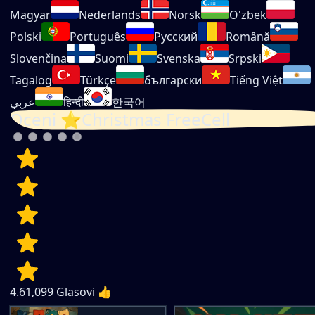
Magyar
Nederlands
Norsk
O'zbek
Polski
Português
Русский
Română
Slovenčina
Suomi
Svenska
Srpski
Tagalog
Türkçe
български
Tiếng Việt
عربي
हिन्दी
한국어
Oceni ⭐Christmas FreeCell
4.6
1,099
Glasovi 👍