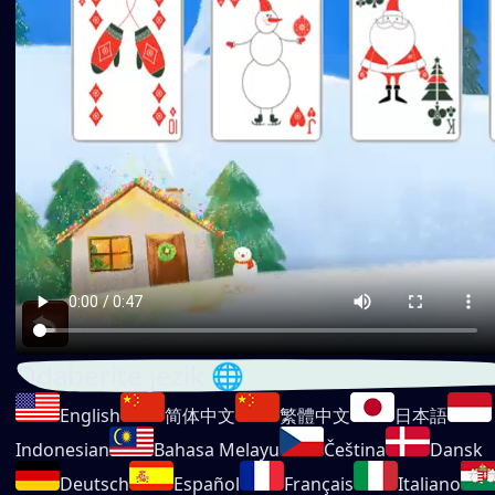
Odaberite jezik 🌐
English
简体中文
繁體中文
日本語
Indonesian
Bahasa Melayu
Čeština
Dansk
Deutsch
Español
Français
Italiano