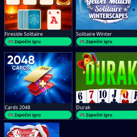
Fireside Solitaire
Solitaire Winter
🎮 Započni igru
🎮 Započni igru
Cards 2048
Durak
🎮 Započni igru
🎮 Započni igru