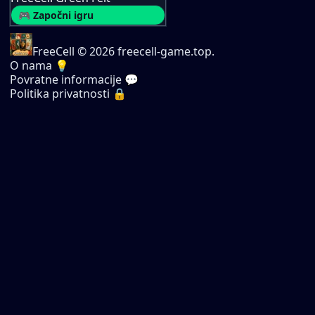
🎮 Započni igru
FreeCell
© 2026 freecell-game.top.
O nama 💡
Povratne informacije 💬
Politika privatnosti 🔒