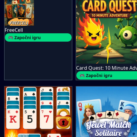
FreeCell
🎮 Započni igru
🎮 Započni igru