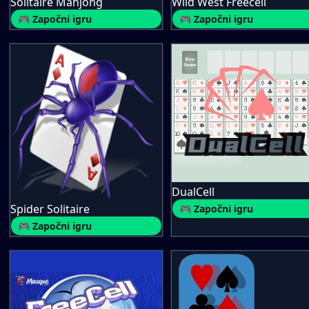
Solitaire Mahjong
Wild West Freecell
🎮 Započni igru
🎮 Započni igru
DualCell
Spider Solitaire
🎮 Započni igru
🎮 Započni igru