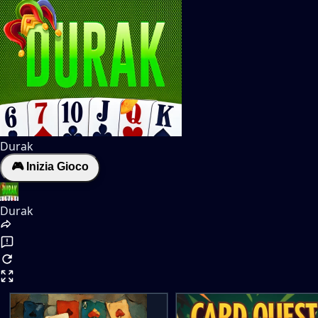
Durak
🎮 Inizia Gioco
Durak