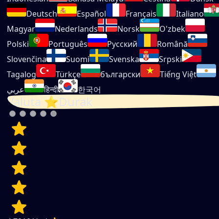
Deutsch
Español
Français
Italiano
Magyar
Nederlands
Norsk
O'zbek
Polski
Português
Русский
Română
Slovenčina
Suomi
Svenska
Srpski
Tagalog
Türkçe
български
Tiếng Việt
عربي
हिन्दी
한국어
Valuta ⭐Durak