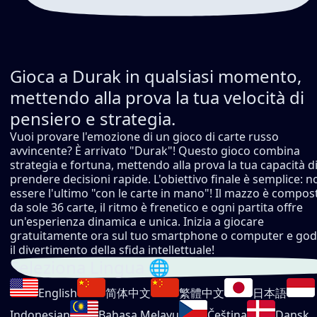
Gioca a Durak in qualsiasi momento,
mettendo alla prova la tua velocità di
pensiero e strategia.
Vuoi provare l'emozione di un gioco di carte russo
avvincente? È arrivato "Durak"! Questo gioco combina
strategia e fortuna, mettendo alla prova la tua capacità d
prendere decisioni rapide. L'obiettivo finale è semplice: n
essere l'ultimo "con le carte in mano"! Il mazzo è compos
da sole 36 carte, il ritmo è frenetico e ogni partita offre
un'esperienza dinamica e unica. Inizia a giocare
gratuitamente ora sul tuo smartphone o computer e godi
il divertimento della sfida intellettuale!
Seleziona Lingua 🌐
English
简体中文
繁體中文
日本語
Indonesian
Bahasa Melayu
Čeština
Dansk