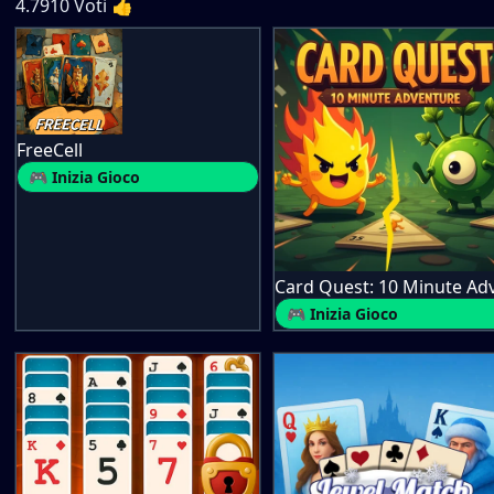
4.7
910
Voti 👍
FreeCell
🎮 Inizia Gioco
🎮 Inizia Gioco