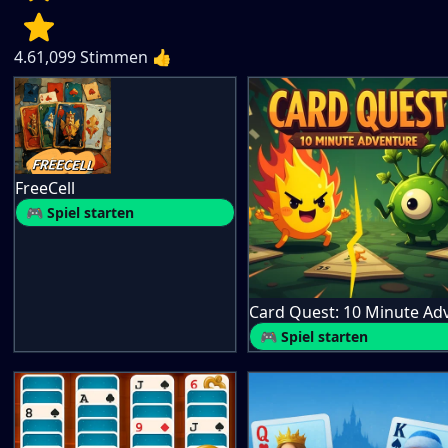
4.6
1,099
Stimmen 👍
FreeCell
🎮 Spiel starten
🎮 Spiel starten