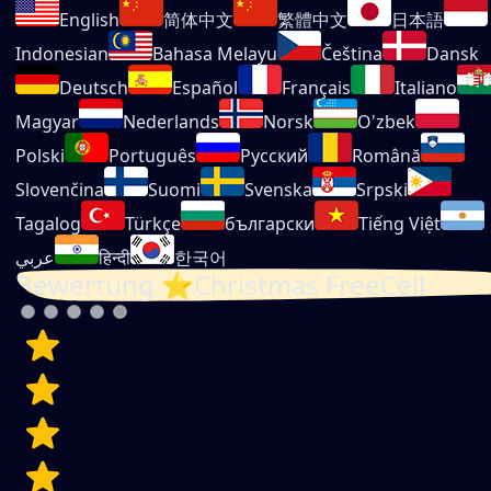
English
简体中文
繁體中文
日本語
Indonesian
Bahasa Melayu
Čeština
Dansk
Deutsch
Español
Français
Italiano
Magyar
Nederlands
Norsk
O'zbek
Polski
Português
Русский
Română
Slovenčina
Suomi
Svenska
Srpski
Tagalog
Türkçe
български
Tiếng Việt
عربي
हिन्दी
한국어
Bewertung ⭐Christmas FreeCell