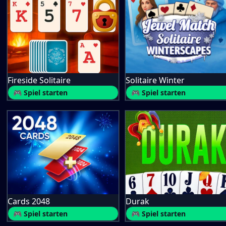
Fireside Solitaire
Solitaire Winter
🎮 Spiel starten
🎮 Spiel starten
Cards 2048
Durak
🎮 Spiel starten
🎮 Spiel starten